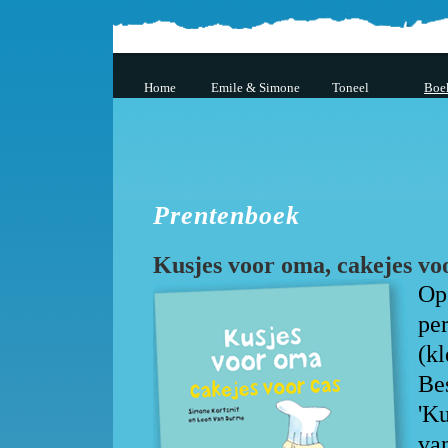
Home
Emile & Simone
Toneel
Boe
Prentenboek
Kusjes voor oma, cakejes vo
Op
pe
(kl
Bes
'Ku
va